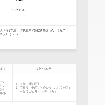
2022-12-07
-
转换成电子媒体,计算机程序和数据的数据转换（非有形转
营服务（SaaS）
提供
转让后获得
请书
1、商标注册证原件
托书
2、商标转让申请受理通知书（大约30-60天）
议书
3、商标转让证明（大约6-8个月）
用授权