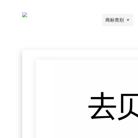
商标类别
▼
热门 :
服装
化妆
您当前的位置:
首页
>
第42类-网站服务
>
去*