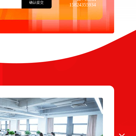
确认提交
15824355934