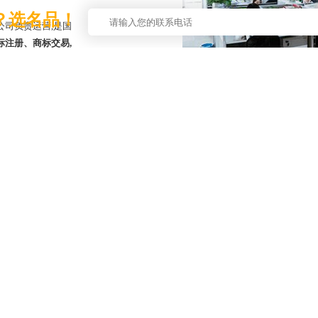
？选名品！
公司负责运营,是国
标注册、商标交易,
牌梦,
推动品牌强国
版权所有 嘉兴新知知识产权服务有限公司 备案号：
浙ICP备11063614号
浙江省嘉兴市南湖区新兴街道中环广场(东区)A-1303 室-1