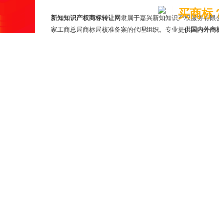
买商标
新知知识产权商标转让网
隶属于嘉兴新知知识产权服务有限
家工商总局商标局核准备案的代理组织。专业提
供国内外商
商标疑难案件代理，品牌包装设计
等-站式商标服务。
新知直致力于为所有中小
企业打造自主品牌商标
,实现企业品
战略实施,为企业知识产权保驾护航!