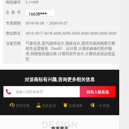
商标编号
L-11409
注 册 号
专用期限
2016-05-28 / 2026-05-27
类似群主
4213,4217,4218,4220,4220,4220,4220,4220,4220,4220
注册范围
气象信息,室内装饰设计,服装设计,提供互联网搜索引擎,
软件运营服务（SaaS）,云计算,计算机病毒的防护服
务,网络服务器出租,计算机软件设计,计算机系统远程监
控
对该商标有兴趣,咨询更多相关信息
持有人联系我
即买可用
状态监测
交易保障
一手资源