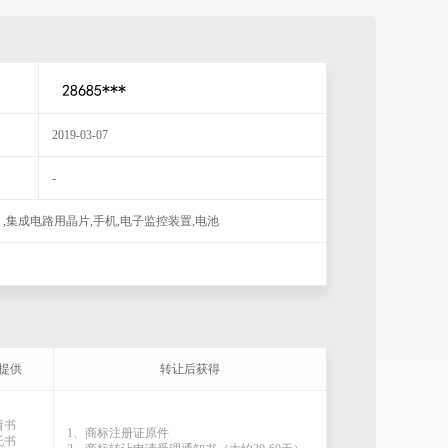
2019-03-07
-
,集成电路用晶片,手机,电子监控装置,电池
提供
转让后获得
请书
1、商标注册证原件
托书