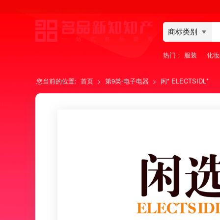
商标类别
▼
热门 :
服装
化妆
您当前的位置:
首页
>
第9类-电子电器
>
闲* ELECTSIDL*