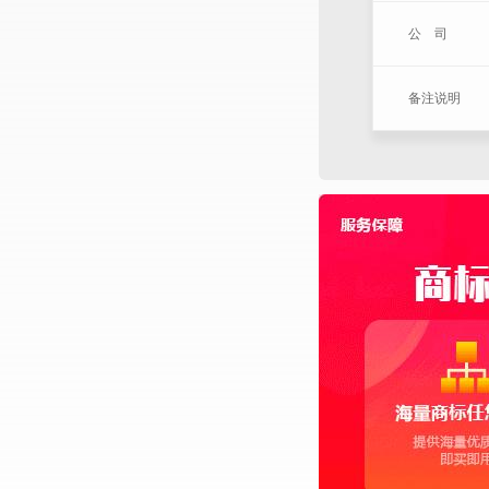
公 司
备注说明