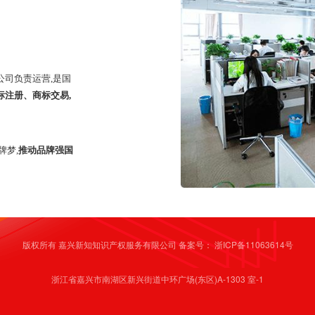
公司负责运营,是国
标注册、商标交易,
牌梦,
推动品牌强国
版权所有 嘉兴新知知识产权服务有限公司 备案号：
浙ICP备11063614号
浙江省嘉兴市南湖区新兴街道中环广场(东区)A-1303 室-1