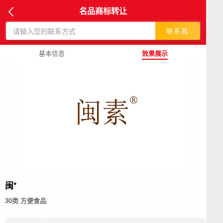
名品商标转让
联系我
基本信息
效果展示
闽*
30类 方便食品