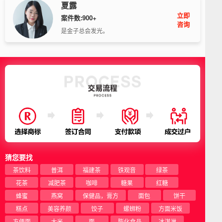
夏露
立即
案件数:900+
咨询
是金子总会发光。
猜您要找
茶饮料
普洱
福建茶
铁观音
绿茶
花茶
减肥茶
咖啡
糖果
红糖
蜂蜜
燕窝
保健品，膏方
面包
饼干
糕点
美容养颜
饺子
螺蛳粉
方面米饭
方便面
大米
面
膨化食品
冰淇淋